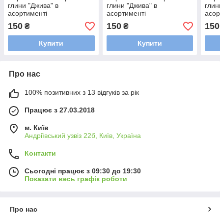
глини "Джива" в
глини "Джива" в
глин
асортименті
асортименті
асор
150
150
150
₴
₴
Купити
Купити
Про нас
100% позитивних з 13 відгуків за рік
Працює з 27.03.2018
м. Київ
Андріївський узвіз 22б, Київ, Україна
Контакти
Сьогодні працює з 09:30 до 19:30
Показати весь графік роботи
Про нас