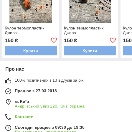
Кулон термопластик
Кулон термопластик
Куло
Джива
Джива
Джи
150
150
150
₴
₴
Купити
Купити
Про нас
100% позитивних з 13 відгуків за рік
Працює з 27.03.2018
м. Київ
Андріївський узвіз 22б, Київ, Україна
Контакти
Сьогодні працює з 09:30 до 19:30
Показати весь графік роботи