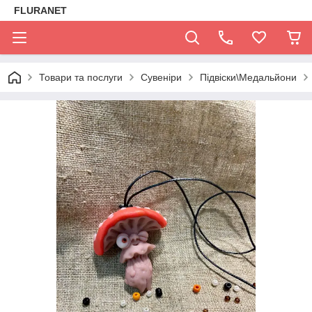
FLURANET
Товари та послуги
Сувеніри
Підвіски\Медальйони