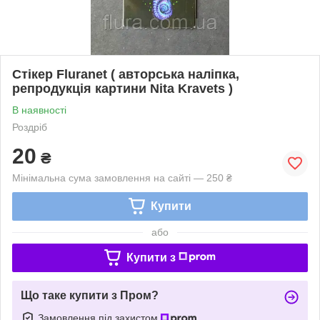
Стікер Fluranet ( авторська наліпка,
репродукція картини Nita Kravets )
В наявності
Роздріб
20
₴
Мінімальна сума замовлення на сайті — 250 ₴
Купити
або
Купити з
Що таке купити з Пром?
Замовлення під захистом