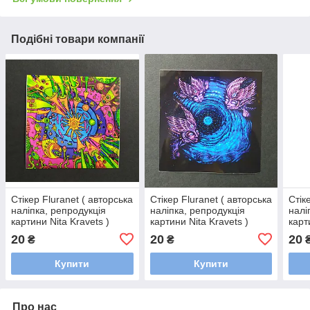
Подібні товари компанії
Стікер Fluranet ( авторська
Стікер Fluranet ( авторська
Стік
наліпка, репродукція
наліпка, репродукція
налі
картини Nita Kravets )
картини Nita Kravets )
карт
20
20
20
₴
₴
Купити
Купити
Про нас