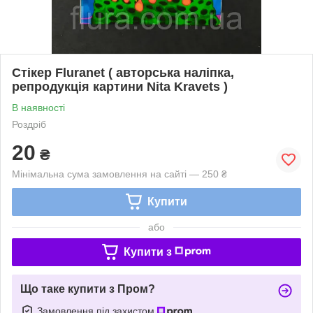
Стікер Fluranet ( авторська наліпка,
репродукція картини Nita Kravets )
В наявності
Роздріб
20
₴
Мінімальна сума замовлення на сайті — 250 ₴
Купити
або
Купити з
Що таке купити з Пром?
Замовлення під захистом