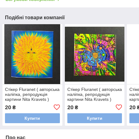
Подібні товари компанії
Стікер Fluranet ( авторська
Стікер Fluranet ( авторська
Стік
наліпка, репродукція
наліпка, репродукція
налі
картини Nita Kravets )
картини Nita Kravets )
карт
20
20
20
₴
₴
Купити
Купити
Про нас