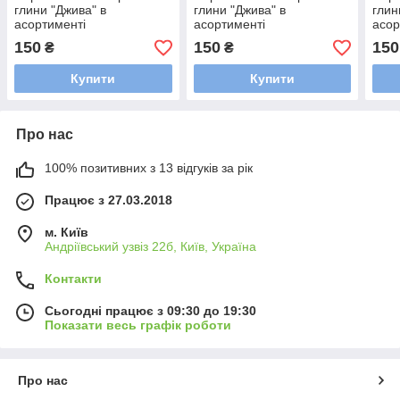
глини "Джива" в
глини "Джива" в
глин
асортименті
асортименті
асор
150
150
150
₴
₴
Купити
Купити
Про нас
100% позитивних з 13 відгуків за рік
Працює з 27.03.2018
м. Київ
Андріївський узвіз 22б, Київ, Україна
Контакти
Сьогодні працює з 09:30 до 19:30
Показати весь графік роботи
Про нас