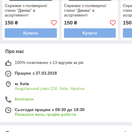
Сережки з полімерної
Сережки з полімерної
Сере
глини "Джива" в
глини "Джива" в
глин
асортименті
асортименті
асор
150
150
150
₴
₴
Купити
Купити
Про нас
100% позитивних з 13 відгуків за рік
Працює з 27.03.2018
м. Київ
Андріївський узвіз 22б, Київ, Україна
Контакти
Сьогодні працює з 09:30 до 19:30
Показати весь графік роботи