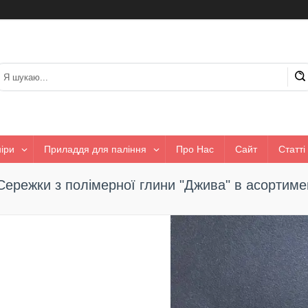
іри
Приладдя для паління
Про Нас
Сайт
Статті
Сережки з полімерної глини "Джива" в асортиме