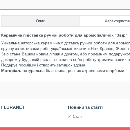
Опис
Характеристи
Керамічна підставка ручної роботи для аромопаличок "Звір"
Унікальна авторська керамічна підставка ручної роботи для аромопа
вручну за мотивами робіт української мисткині Ніти Кравец. Жоден
Звір стане Вашим новим ліпшим другом, або приємним подарунком
декором у будь-якій оселі, взявши на себе роботу тримача ваших 
Подарує посмішку і створить затишок вдома.
Матеріал:
натуральна біла глина, розпис акриловими фарбами.
 FLURANET
Новини та статті
Статті