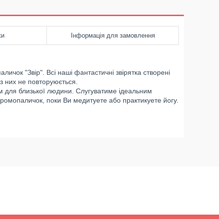
ки
Інформація для замовлення
личок "Звір". Всі наші фантастичні звірятка створені
 з них не повторуюється.
 для близької людини. Слугуватиме ідеальним
аромопаличок, поки Ви медитуете або практикуете йогу.