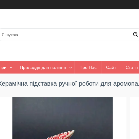
іри
Приладдя для паління
Про Нас
Сайт
Статті
Керамічна підставка ручної роботи для аромопал