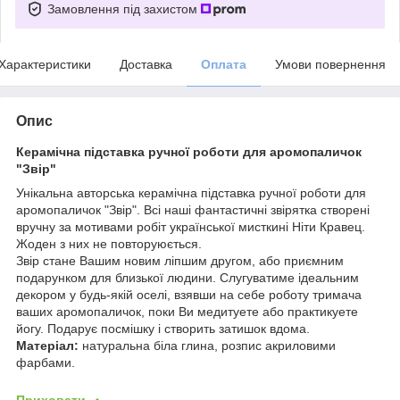
Замовлення під захистом
Характеристики
Доставка
Оплата
Умови повернення
Опис
Керамічна підставка ручної роботи для аромопаличок
"Звір"
Унікальна авторська керамічна підставка ручної роботи для
аромопаличок "Звір". Всі наші фантастичні звірятка створені
вручну за мотивами робіт української мисткині Ніти Кравец.
Жоден з них не повторуюється.
Звір стане Вашим новим ліпшим другом, або приємним
подарунком для близької людини. Слугуватиме ідеальним
декором у будь-якій оселі, взявши на себе роботу тримача
ваших аромопаличок, поки Ви медитуете або практикуете
йогу. Подарує посмішку і створить затишок вдома.
Матеріал:
натуральна біла глина, розпис акриловими
фарбами.
Приховати