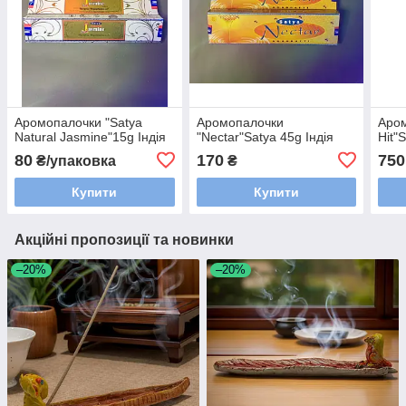
Аромопалочки "Satya
Аромопалочки
Аром
Natural Jasmine"15g Індія
"Nectar"Satya 45g Індія
Hit"
80
170
750
₴/упаковка
₴
Купити
Купити
Акційні пропозиції та новинки
–20%
–20%