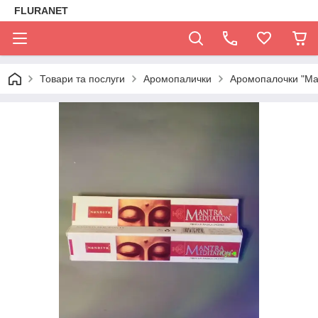
FLURANET
Товари та послуги
Аромопалички
Аромопалочки "Mant