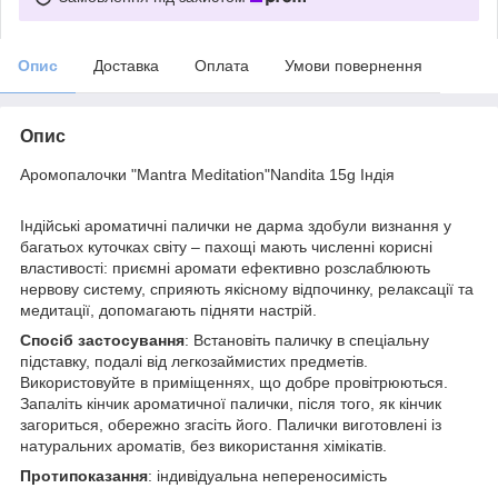
Опис
Доставка
Оплата
Умови повернення
Опис
Аромопалочки "Mantra Meditation"Nandita 15g Індія
Індійські ароматичні палички не дарма здобули визнання у
багатьох куточках світу – пахощі мають численні корисні
властивості: приємні аромати ефективно розслаблюють
нервову систему, сприяють якісному відпочинку, релаксації та
медитації, допомагають підняти настрій.
Спосіб застосування
: Встановіть паличку в спеціальну
підставку, подалі від легкозаймистих предметів.
Використовуйте в приміщеннях, що добре провітрюються.
Запаліть кінчик ароматичної палички, після того, як кінчик
загориться, обережно згасіть його. Палички виготовлені із
натуральних ароматів, без використання хімікатів.
Протипоказання
: індивідуальна непереносимість