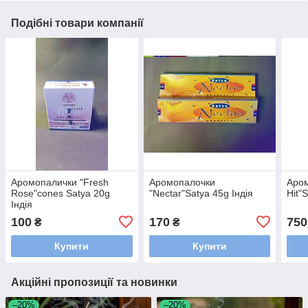
Подібні товари компанії
Аромопалички "Fresh
Аромопалочки
Аром
Rose"cones Satya 20g
"Nectar"Satya 45g Індія
Hit"
Індія
100
170
750
₴
₴
Купити
Купити
Акційні пропозиції та новинки
–20%
–20%