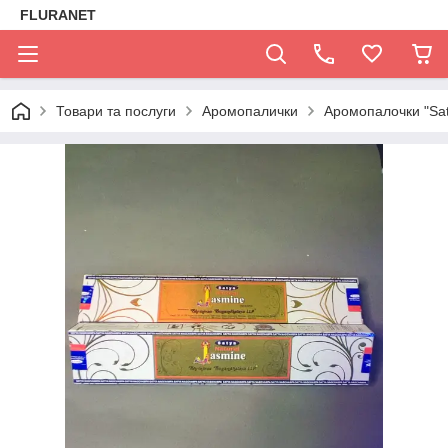
FLURANET
Товари та послуги
Аромопалички
Аромопалочки "Sat