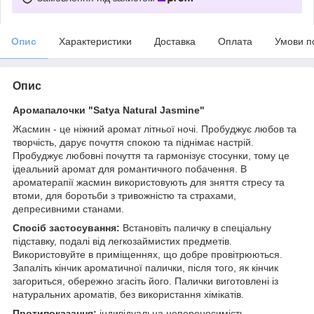
Опис
Характеристики
Доставка
Оплата
Умови п
Опис
Аромапалочки "Satya Natural Jasmine"
Жасмин - це ніжний аромат літньої ночі. Пробуджує любов та
творчість, дарує почуття спокою та піднімає настрій.
Пробуджує любовні почуття та гармонізує стосунки, тому це
ідеальний аромат для романтичного побачення. В
ароматерапії жасмин використовують для зняття стресу та
втоми, для боротьби з тривожністю та страхами,
депресивними станами.
Спосіб застосування:
Встановіть паличку в спеціальну
підставку, подалі від легкозаймистих предметів.
Використовуйте в приміщеннях, що добре провітрюються.
Запаліть кінчик ароматичної палички, після того, як кінчик
загориться, обережно згасіть його. Палички виготовлені із
натуральних ароматів, без використання хімікатів.
Протипоказання:
індивідуальна непереносимість