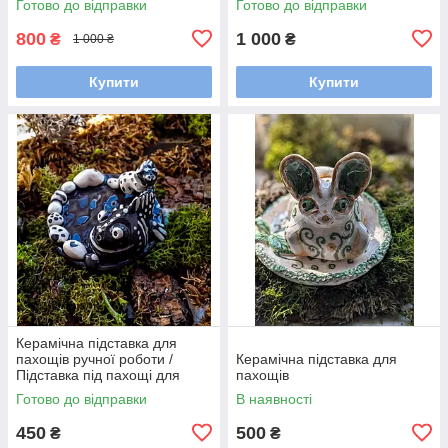
Готово до відправки
Готово до відправки
800
1 000
₴
₴
1 000 ₴
Купити
Купити
Керамічна підставка для
пахощів ручної роботи /
Керамічна підставка для
Підставка під пахощі для
пахощів
аромапаличок
Готово до відправки
В наявності
450
500
₴
₴