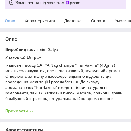
Замовлення під захистом
Опис
Характеристики
Доставка
Оплата
Умови п
Опис
Виробництво:
Індія, Satya
Упаковка:
15 грам
Індійські пахощі SATYA Nag champa "Наг Чампа" (40gms)
мають солодкуватий, але ненав'язливий, мускусний аромат.
Створюють затишну атмосферу, відмінно підходять для
проведення медитації і розслаблення. До складу
аромапалочек "НагЧампы" входять тільки натуральні
компоненти, такі як: квітковий пилок, масала, прянощі, трави,
бамбуковий стрижень, натуральна олійна арома есенція.
Приховати
Характеристики