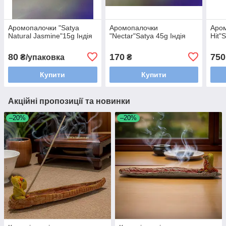
Аромопалочки "Satya
Аромопалочки
Аром
Natural Jasmine"15g Індія
"Nectar"Satya 45g Індія
Hit"
80
170
750
₴/упаковка
₴
Купити
Купити
Акційні пропозиції та новинки
–20%
–20%