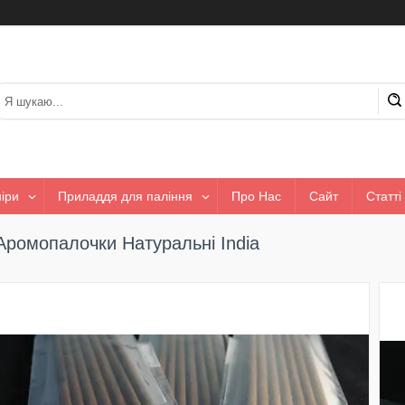
іри
Приладдя для паління
Про Нас
Сайт
Статті
Аромопалочки Натуральні India