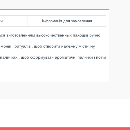
ки
Інформація для замовлення
ться виготовленням высокочественных пахощів ручної
моній і ритуалів , щоб створити належну містичну
паличках , щоб сформувати ароматичні палички і потім