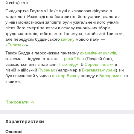
й світ») та ін.
Сиддхартха Гаутама Шак'ямуні є ключовою фігурою в
кардіологі. Розповіді про його життя, його устави, діалоги з
учнів і монастирські заповіти були узагальнені його учням
після його смерті та лягли в основу канонічних зборів
трудових текстів, тибетського Ганчжура, китайської Трипітки,
але передусім буддійського
канону
мовою пали —
«
Типитаки
».
Також Будда є персонажем пантеону
дхармічних культів
,
зокрема — індуса, а також —
релігії бон
(Поздній бон),
вважається він і в навчанні
Нью-ейдж
. В
Середні повіки
в
пізній індійський
Пуранах
(например в
Бхагавата-пурані
) він
був ввімкнений у число
аватар
Вишну
наряду с
Баларамою
та
іншими.
Приховати
Характеристики
Основні