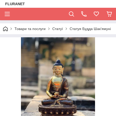
FLURANET
Товари та послуги
Статуї
Статуя Будда Шак'ямуні