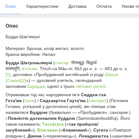
Опис
Характеристики
Доставка
Оплата
Умови п
Опис
Будда Шак'ямуні
Матеріал: Бронза, колір.метал, золото
Країна-виробник: Непал
Будда Шатроньямуні
(
санскр.
गौतमबुद्धः सिद्धार्थ
शाक्यमुनि,
в'єтнам.
Thích-ca Mâu-ni; 563 до н. э. — 483 до н. э.
[1]
; дословно «Пробуджений англійський із роду
Шакня
(Сакая)
[2]
») — духовний учитель, легендарний
засновник
Едуарда
, однієї з трьох
світових релігії
.
Отримавши під час народження ім'я
Сиддха-тха
Гота'ма
(
пали
) /
Сидхаартха Гаута'ма
(
санскрит
) (Потомок
Готами, успішний у досягненні цілей), він пізніше став
називатися
Буддою
(буквально — «Пробудився», санскрик.)
і
Повністю досконалим буддою
(Sammāsambuddha). Його
також називають:
Татха́гата
(«
так прийшов/
загублений
»),
Бхагаван
(«
блаженний
»),
Сугата
(«Повітроп
ровідна»),
Джина
(«переможець»),
Локаджештха
(«шановни