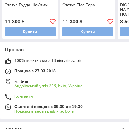
Статуя Будда Шак'ямуні
Статуя Біла Тара
DIG
НА 
ПОЛ
СТИ
11 300
11 300
8 5
₴
₴
Флу
репр
Купити
Купити
Про нас
100% позитивних з 13 відгуків за рік
Працює з 27.03.2018
м. Київ
Андріївський узвіз 22б, Київ, Україна
Контакти
Сьогодні працює з 09:30 до 19:30
Показати весь графік роботи
Про нас