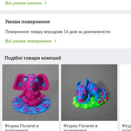
Всі умови оплати
Умови повернення
Повернення товару впродовж 14 днів за домовленістю
Всі умови повернення
Подібні товари компанії
Фігурка Fluranet в
Фігурка Fluranet в
Фігу
асортименті
асортименті
асор