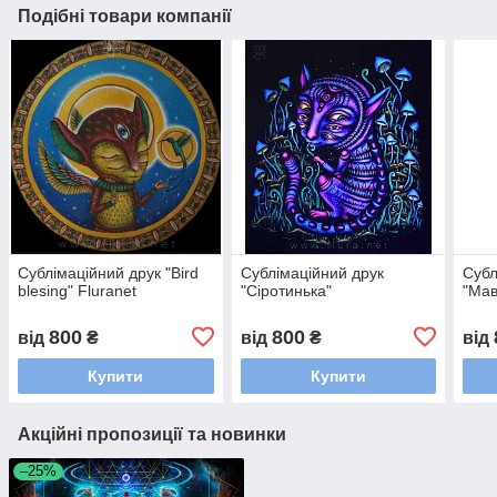
Подібні товари компанії
Сублімаційний друк "Bird
Сублімаційний друк
Субл
blesing" Fluranet
"Cіротинька"
"Мав
800
800
від
₴
від
₴
від
Купити
Купити
Акційні пропозиції та новинки
–25%